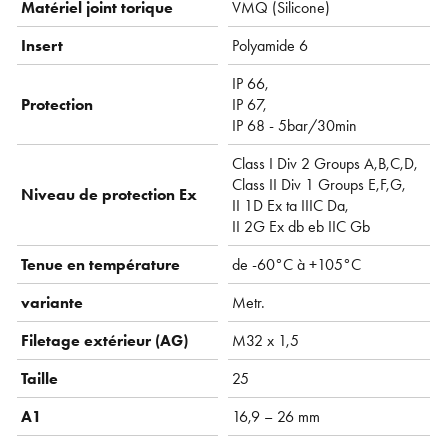
Matériel joint torique
VMQ ( Silicone)
Insert
Polyamide 6
IP 66,
Protection
IP 67,
IP 68 - 5bar/30min
Class I Div 2 Groups A,B,C,D,
Class II Div 1 Groups E,F,G,
Niveau de protection Ex
II 1D Ex ta IIIC Da,
II 2G Ex db eb IIC Gb
Tenue en température
de -60°C à +105°C
variante
Metr.
Filetage extérieur (AG)
M32 x 1,5
Taille
25
A1
16,9 – 26 mm