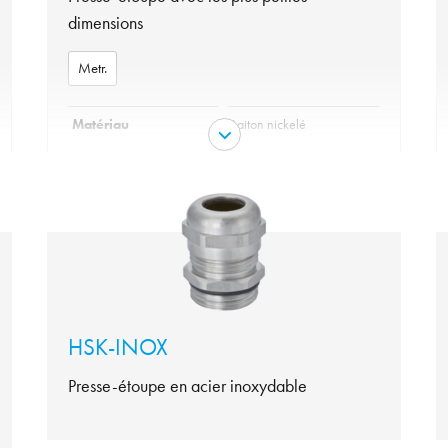
dimensions
Metr.
Matériau
Laiton nickelé
Matériel joint torique
NBR
variante
Metr.
Garniture
TPE
Protection
IP 68 - 1bar/30min
Tenue en température
de -20°C à +100°C
HSK-INOX
Presse-étoupe en acier inoxydable