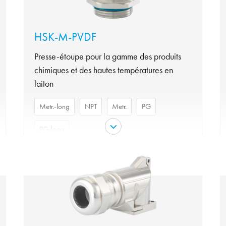
HSK-M-PVDF
Presse-étoupe pour la gamme des produits
chimiques et des hautes températures en
laiton
Metr.-long
NPT
Metr.
PG
PG-long
Matériau
Laiton nickelé
Matériel joint torique
FKM
Metr.-long, NPT, Metr.,
variante
PG, PG-long
Évaluation de type par
4X, 6, UL 50E