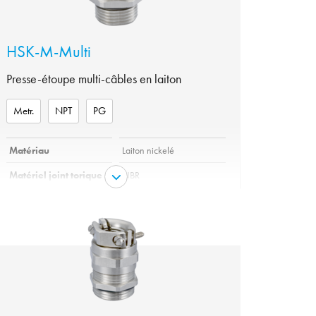
HSK-M-Multi
Presse-étoupe multi-câbles en laiton
Metr.
NPT
PG
Matériau
Laiton nickelé
Matériel joint torique
NBR
variante
Metr., NPT, PG
Garniture
Elastomer
Insert
Polyamide V0 selon UL94
IP 65, IP 68 – 10 bar avec
Protection
affectation optimale de
tous les trous