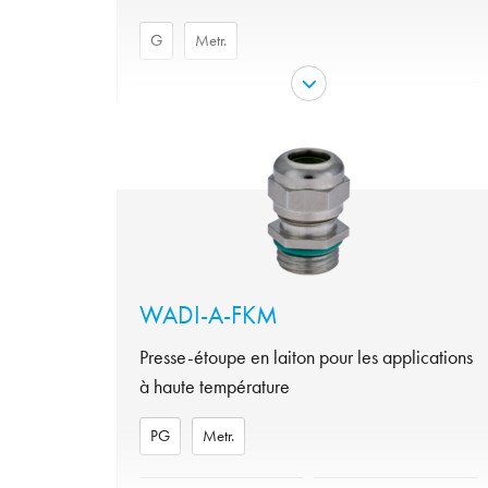
G
Metr.
Matériau
Laiton nickelé
Matériel joint torique
NBR
variante
G, Metr.
Garniture
NBR
Protection
IP 68 - 1bar/30min
Tenue en température
de -20°C à +100°C
WADI-A-FKM
Presse-étoupe en laiton pour les applications
à haute température
PG
Metr.