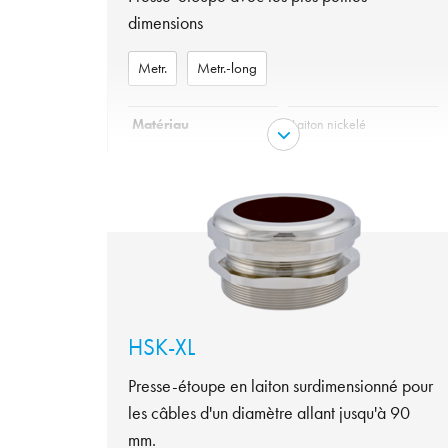
Insert
Polyamide V0 selon UL94
dimensions
IP 69 K, IP68 -
Protection
10bar/30min
Metr.
Metr.-long
Tenue en température
de -40°C à +100°C
Matériau
Laiton nickelé
Matériel joint torique
NBR, FKM
variante
Metr., Metr.-long
Garniture
TPE, FKM
Protection
IP 68 - 1bar/30min
de -20°C à +100°C, de
Tenue en température
-25°C à +200°C
HSK-XL
Presse-étoupe en laiton surdimensionné pour
les câbles d'un diamètre allant jusqu'à 90
mm.