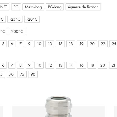
NPT
PG
Metr.-long
PG-long
équerre de fixation
°C
-25°C
-20°C
0°C
200°C
5
6
7
9
10
13
15
18
19
20
22
25
6
7
8
9
10
12
13
14
16
18
20
21
65
70
75
90