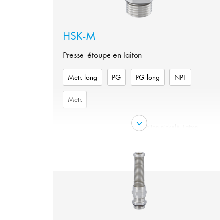
HSK-M
Presse-étoupe en laiton
Metr.-long
PG
PG-long
NPT
Metr.
Laiton nickelé, Laiton
Matériau
nickelé (sans plomb)
Matériel joint torique
NBR
Metr.-long, PG, PG-long,
variante
NPT, Metr.
Évaluation de type par
4X, 6, UL 50E
Garniture
NBR