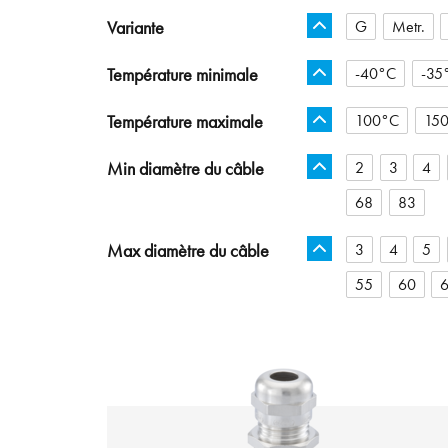
Variante
G
Metr.
Température minimale
-40°C
-35
Température maximale
100°C
15
Min diamètre du câble
2
3
4
68
83
Max diamètre du câble
3
4
5
55
60