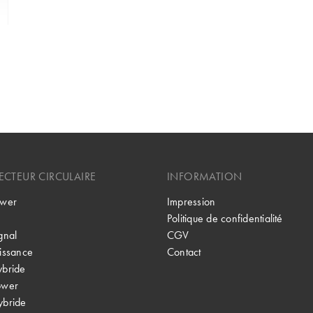
CTEUR CIRCULAIRE
INFORMATION
wer
Impression
Politique de confidentialité
gnal
CGV
issance
Contact
bride
ower
bride