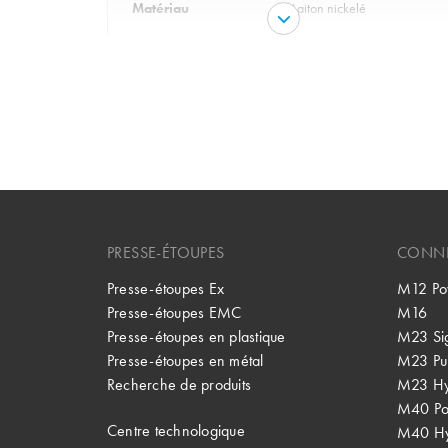
Matériau
Laiton nickelé
Matériel joint torique
FKM
variante
PG, Metr.
Garniture
FKM
Protection
IP 68 - 1bar/30min
Tenue en température
de -25°C à +200°C
PRESSE-ÉTOUPES
CONNE
Presse-étoupes Ex
M12 Po
Presse-étoupes EMC
M16
Presse-étoupes en plastique
M23 Si
Presse-étoupes en métal
M23 Pu
Recherche de produits
M23 Hy
M40 P
Centre technologique
M40 Hy