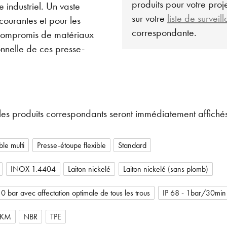
produits pour votre projet
 industriel. Un vaste
sur votre
liste de surveil
 courantes et pour les
correspondante.
ns compromis de matériaux
onnelle de ces presse-
les produits correspondants seront immédiatement affichés
le multi
Presse-étoupe flexible
Standard
INOX 1.4404
Laiton nickelé
Laiton nickelé (sans plomb)
0 bar avec affectation optimale de tous les trous
IP 68 - 1bar/30min
FKM
NBR
TPE