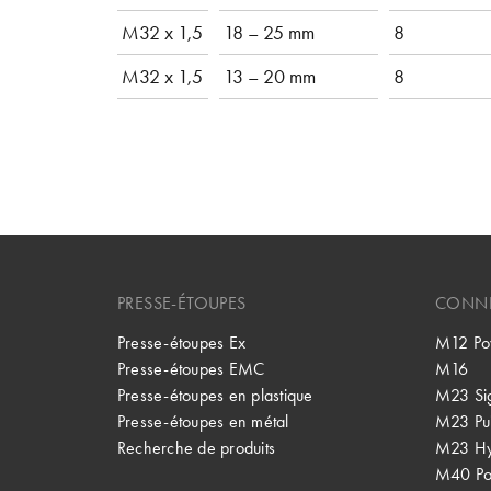
M32 x 1,5
18 – 25 mm
8
M32 x 1,5
13 – 20 mm
8
PRESSE-ÉTOUPES
CONNE
Presse-étoupes Ex
M12 Po
Presse-étoupes EMC
M16
Presse-étoupes en plastique
M23 Si
Presse-étoupes en métal
M23 Pu
Recherche de produits
M23 Hy
M40 P