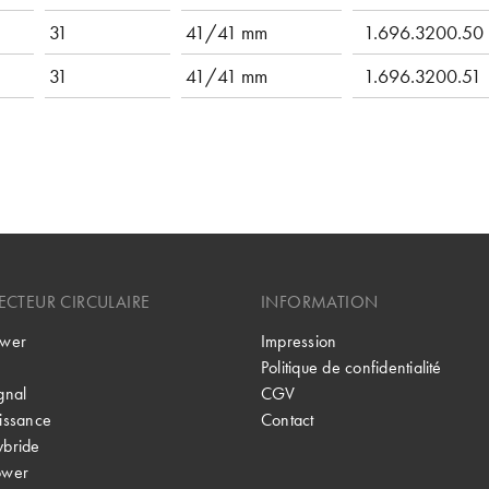
31
41/41 mm
1.696.3200.50
31
41/41 mm
1.696.3200.51
CTEUR CIRCULAIRE
INFORMATION
wer
Impression
Politique de confidentialité
gnal
CGV
issance
Contact
bride
ower