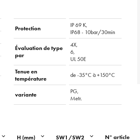
IP 69 K,
Protection
IP68 - 10bar/30min
4X,
Évaluation de type
6,
par
UL 50E
Tenue en
de -35°C à +150°C
température
PG,
variante
Metr.
N° article
H (mm)
SW1/SW2