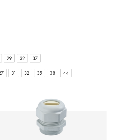
29
32
37
27
31
32
35
38
44