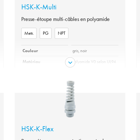
HSK-K-Multi
Presse-étoupe multi-câbles en polyamide
Metr.
PG
NPT
Couleur
gris, noir
Matériau
Polyamide V0 selon UL94
variante
Metr., PG, NPT
Garniture
Elastomer
IP 54, IP 68 avec joint
Protection
torique supplémentaire, IP
69 K
Tenue en température
de -40°C à +100°C
HSK-K-Flex