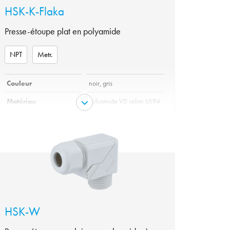
HSK-K-Flaka
Presse-étoupe plat en polyamide
NPT
Metr.
Couleur
noir, gris
Matériau
Polyamide V0 selon UL94
variante
NPT, Metr.
Garniture
Elastomer
IP 54, IP 68 avec joint
Protection
torique supplémentaire, IP
69 K
Tenue en température
de -40°C à +100°C
HSK-W