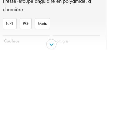
Presse-étoupe angulaire en polyamide, à
charnière
NPT
PG
Metr.
Couleur
noir, gris
Matériau
Polyamide
Matériel joint torique
NBR
variante
NPT, PG, Metr.
Garniture
NBR
Protection
IP 68 - 1bar/30min
Tenue en température
de -40°C à +100°C