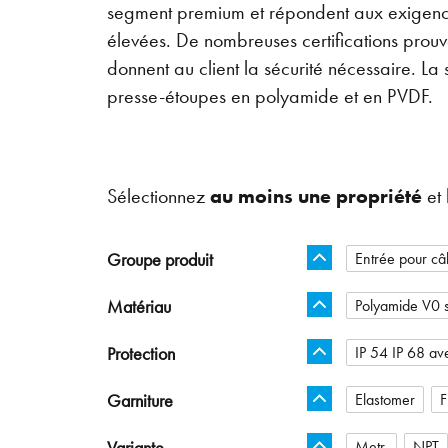
segment premium et répondent aux exigence
élevées. De nombreuses certifications prouve
donnent au client la sécurité nécessaire. 
presse-étoupes en polyamide et en PVDF.
Sélectionnez
au moins une propriété
et 
Groupe produit
Entrée pour câb
Matériau
Polyamide V0 
Protection
IP 54 IP 68 ave
Garniture
Elastomer
Variante
Metr.
NPT