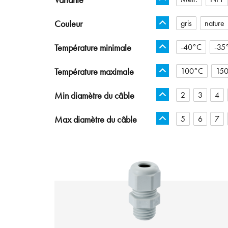
Couleur
gris
nature
Température minimale
-40°C
-35
Température maximale
100°C
15
Min diamètre du câble
2
3
4
Max diamètre du câble
5
6
7