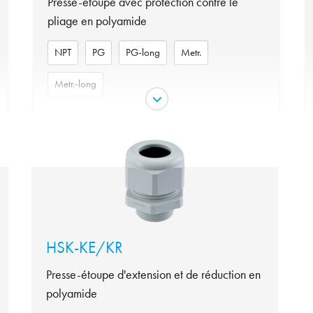
Presse-étoupe avec protection contre le
pliage en polyamide
NPT
PG
PG-long
Metr.
Metr.-long
Couleur
noir, gris
Matériau
Polyamide
NPT, PG, PG-long, Metr.,
variante
Metr.-long
Garniture
NBR
IP 54, IP 68 avec joint
HSK-KE/KR
Protection
torique supplémentaire, IP
69 K
Presse-étoupe d'extension et de réduction en
Tenue en température
de -40°C à +100°C
polyamide