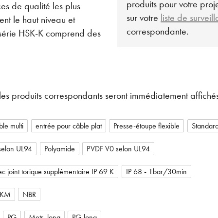
produits pour votre projet
s de qualité les plus
sur votre
liste de surveil
nt le haut niveau et
correspondante.
La série HSK-K comprend des
les produits correspondants seront immédiatement affichés
le multi
entrée pour câble plat
Presse-étoupe flexible
Standar
selon UL94
Polyamide
PVDF V0 selon UL94
c joint torique supplémentaire IP 69 K
IP 68 - 1bar/30min
FKM
NBR
PG
Metr.-long
PG-long