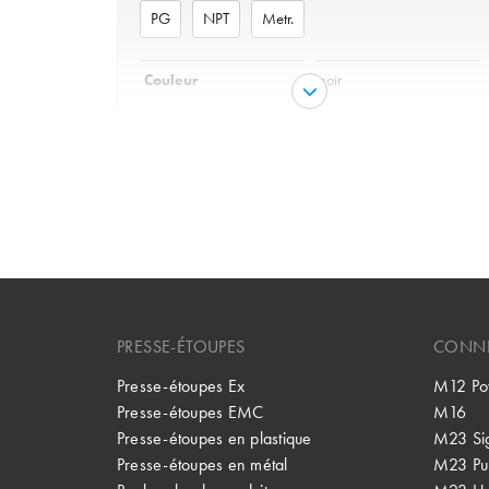
PG
NPT
Metr.
Couleur
noir
Matériau
Polyamide
Matériel joint torique
NBR
variante
PG, NPT, Metr.
Garniture
NBR
Protection
IP 68 - 1bar/30min
Tenue en température
de -40°C à +100°C
PRESSE-ÉTOUPES
CONNE
Presse-étoupes Ex
M12 Po
Presse-étoupes EMC
M16
Presse-étoupes en plastique
M23 Si
Presse-étoupes en métal
M23 Pu