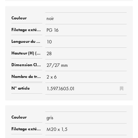
noir
PG 16
10
28
27/27 mm
2 x 6
1.597.1605.01
gris
M20 x 1,5