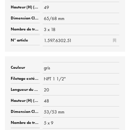
49
65/68 mm
3 x 18
1.597.6302.51
gris
NPT 1 1/2"
20
48
53/53 mm
5 x 9