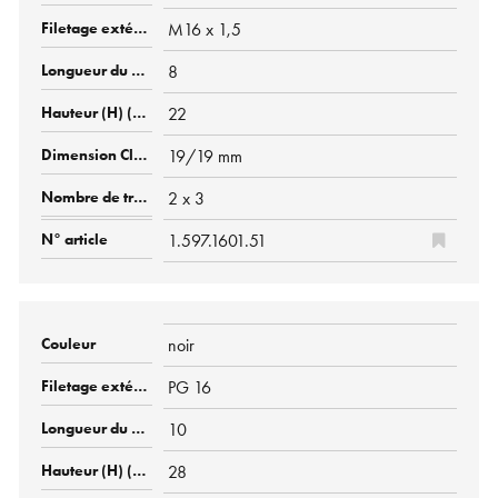
M16 x 1,5
8
22
19/19 mm
2 x 3
1.597.1601.51
noir
PG 16
10
28