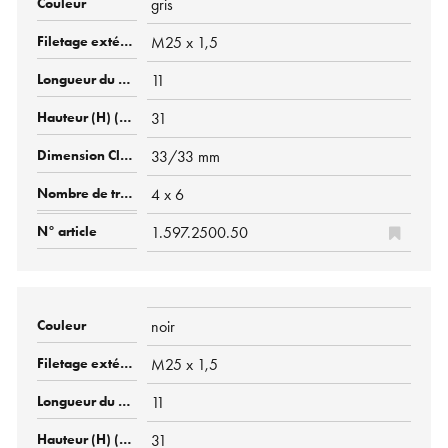
gris
M25 x 1,5
11
31
33/33 mm
4 x 6
1.597.2500.50
noir
M25 x 1,5
11
31