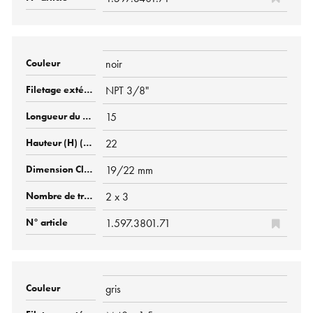
noir
NPT 3/8"
15
22
19/22 mm
2 x 3
1.597.3801.71
gris