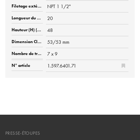
NPT 1 1/2"
20
48
53/53 mm
7 x 9
1.597.6401.71
PRESSE-ÉTOUPES