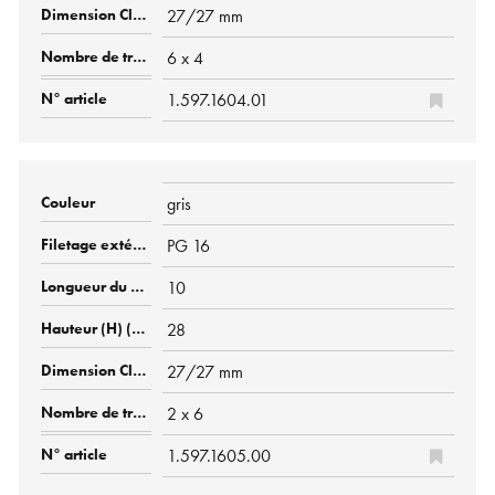
27/27 mm
6 x 4
1.597.1604.01
gris
PG 16
10
28
27/27 mm
2 x 6
1.597.1605.00