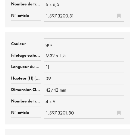
6 x 6,5
1.597.3200.51
gris
M32 x 1,5
11
39
42/42 mm
4 x 9
1.597.3201.50