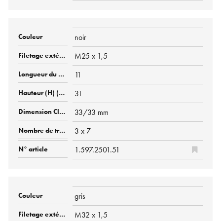
noir
M25 x 1,5
11
31
33/33 mm
3 x 7
1.597.2501.51
gris
M32 x 1,5