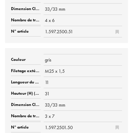
33/33 mm
4 x 6
1.597.2500.51
gris
M25 x 1,5
11
31
33/33 mm
3 x 7
1.597.2501.50