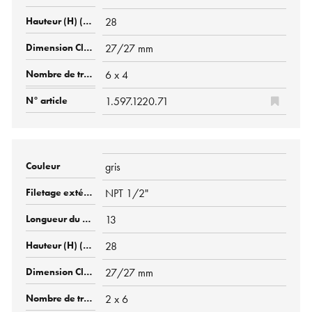
28
27/27 mm
6 x 4
1.597.1220.71
gris
NPT 1/2"
13
28
27/27 mm
2 x 6