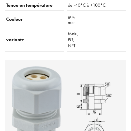
Tenue en température
de -40°C à +100°C
gris,
Couleur
noir
Metr.,
variante
PG,
NPT