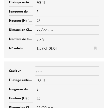
PG 11
8
25
22/22 mm
3 x 3
1.597.1101.01
gris
PG 11
8
25
22/22 mm