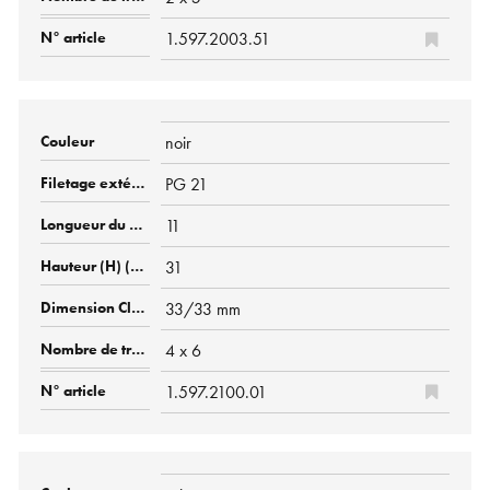
1.597.2003.51
noir
PG 21
11
31
33/33 mm
4 x 6
1.597.2100.01