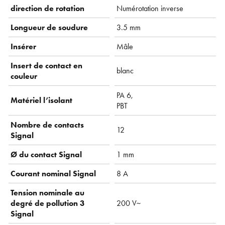
direction de rotation
Numérotation inverse
Longueur de soudure
3.5 mm
Insérer
Mâle
Insert de contact en
blanc
couleur
PA 6,
Matériel l’isolant
PBT
Nombre de contacts
12
Signal
Ø du contact Signal
1 mm
Courant nominal Signal
8 A
Tension nominale au
degré de pollution 3
200 V~
Signal