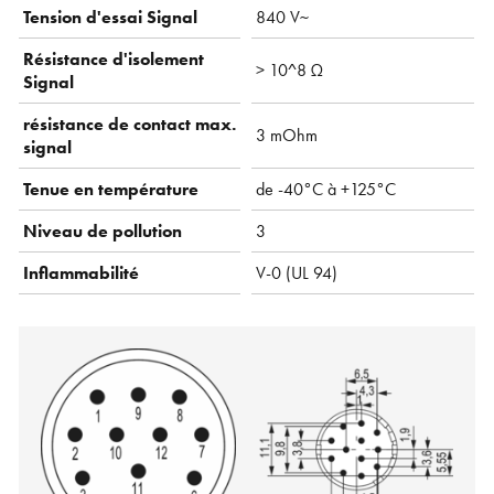
Tension d'essai Signal
840 V~
Résistance d'isolement
> 10^8 Ω
Signal
résistance de contact max.
3 mOhm
signal
Tenue en température
de -40°C à +125°C
Niveau de pollution
3
Inflammabilité
V-0 (UL 94)