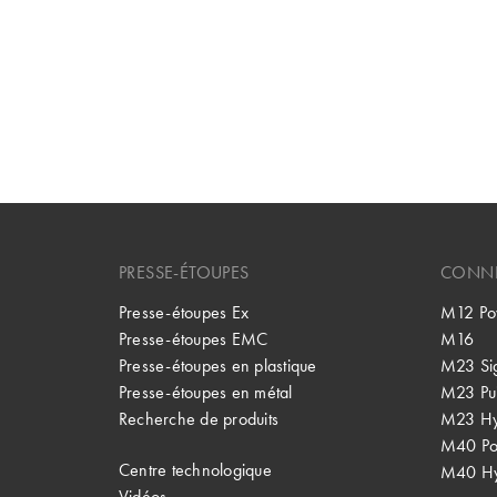
PRESSE-ÉTOUPES
CONNE
Presse-étoupes Ex
M12 Po
Presse-étoupes EMC
M16
Presse-étoupes en plastique
M23 Si
Presse-étoupes en métal
M23 Pu
Recherche de produits
M23 Hy
M40 P
Centre technologique
M40 Hy
Vidéos