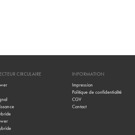
CTEUR CIRCULAIRE
INFORMATION
wer
Impression
Politique de confidentialité
gnal
CGV
issance
Contact
bride
ower
bride