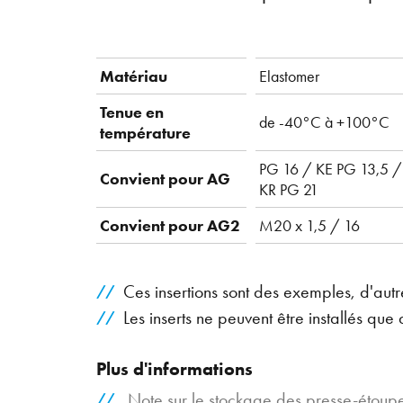
Matériau
Elastomer
Tenue en
de -40°C à +100°C
température
PG 16 / KE PG 13,5 /
Convient pour AG
KR PG 21
Convient pour AG2
M20 x 1,5 / 16
Ces insertions sont des exemples, d'aut
Les inserts ne peuvent être installés que
Plus d'informations
Note sur le stockage des presse-étou