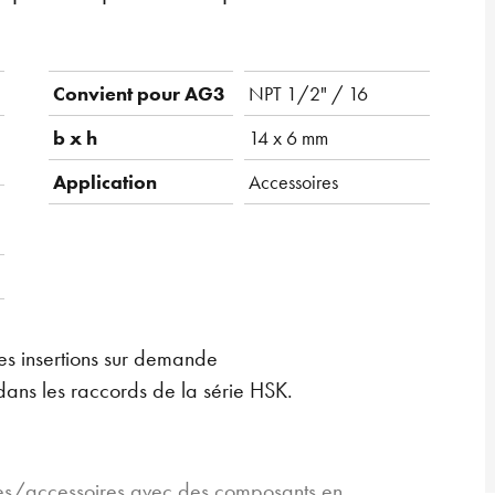
Convient pour AG3
NPT 1/2" / 16
b x h
14 x 6 mm
Application
Accessoires
res insertions sur demande
 dans les raccords de la série HSK.
pes/accessoires avec des composants en