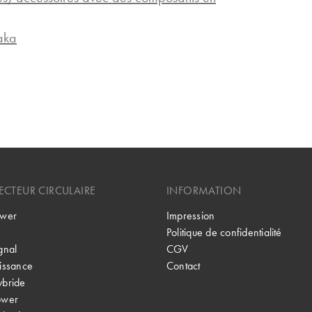
laka
CTEUR CIRCULAIRE
INFORMATION
wer
Impression
Politique de confidentialité
gnal
CGV
issance
Contact
bride
ower