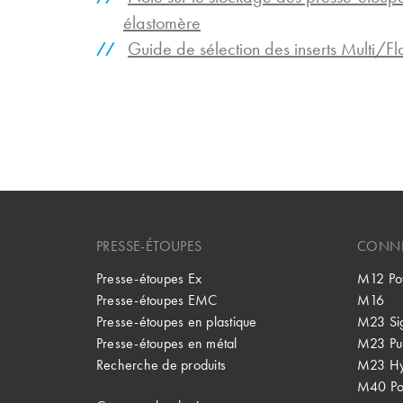
élastomère
Guide de sélection des inserts Multi/F
PRESSE-ÉTOUPES
CONNE
Presse-étoupes Ex
M12 Po
Presse-étoupes EMC
M16
Presse-étoupes en plastique
M23 Si
Presse-étoupes en métal
M23 Pu
Recherche de produits
M23 Hy
M40 P