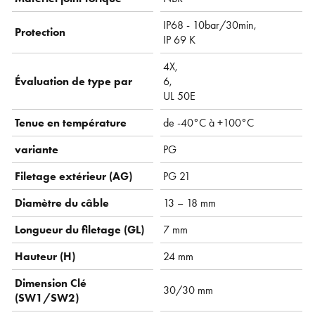
IP68 - 10bar/30min,
Protection
IP 69 K
4X,
Évaluation de type par
6,
UL 50E
Tenue en température
de -40°C à +100°C
variante
PG
Filetage extérieur (AG)
PG 21
Diamètre du câble
13 – 18 mm
Longueur du filetage (GL)
7 mm
Hauteur (H)
24 mm
Dimension Clé
30/30 mm
(SW1/SW2)