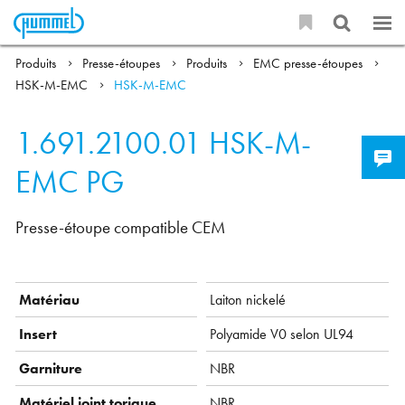
Produits
Presse-étoupes
Produits
EMC presse-étoupes
HSK-M-EMC
HSK-M-EMC
1.691.2100.01
HSK-M-
EMC PG
Presse-étoupe compatible CEM
Matériau
Laiton nickelé
Insert
Polyamide V0 selon UL94
Garniture
NBR
Matériel joint torique
NBR