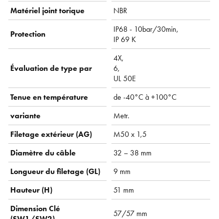
Matériel joint torique
NBR
IP68 - 10bar/30min,
Protection
IP 69 K
4X,
Évaluation de type par
6,
UL 50E
Tenue en température
de -40°C à +100°C
variante
Metr.
Filetage extérieur (AG)
M50 x 1,5
Diamètre du câble
32 – 38 mm
Longueur du filetage (GL)
9 mm
Hauteur (H)
51 mm
Dimension Clé
57/57 mm
(SW1/SW2)