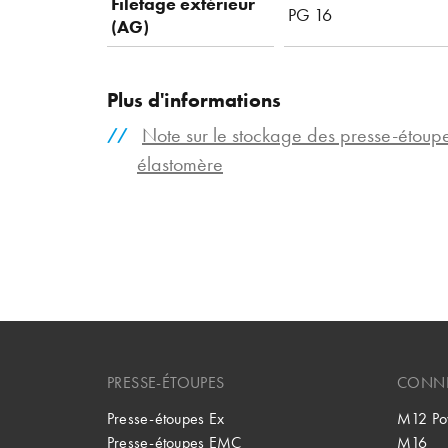
Filetage extérieur
PG 16
(AG)
Plus d'informations
Note sur le stockage des presse-étou
élastomère
PRESSE-ÉTOUPES
CONNE
Presse-étoupes Ex
M12 Po
Presse-étoupes EMC
M16