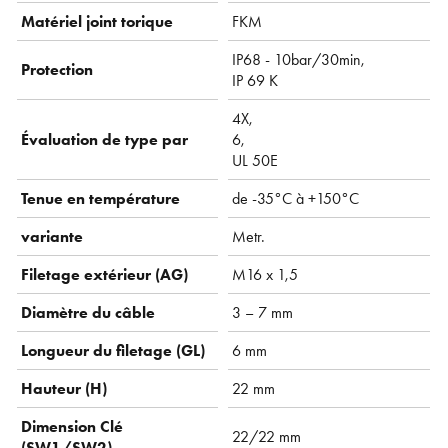
Matériel joint torique
FKM
IP68 - 10bar/30min,
Protection
IP 69 K
4X,
Évaluation de type par
6,
UL 50E
Tenue en température
de -35°C à +150°C
variante
Metr.
Filetage extérieur (AG)
M16 x 1,5
Diamètre du câble
3 – 7 mm
Longueur du filetage (GL)
6 mm
Hauteur (H)
22 mm
Dimension Clé
22/22 mm
(SW1/SW2)