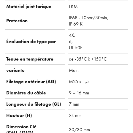
Matériel joint torique
FKM
IP68 - 10bar/30min,
Protection
IP 69 K
4X,
Évaluation de type par
6,
UL 50E
Tenue en température
de -35°C à +150°C
variante
Metr.
Filetage extérieur (AG)
M25 x 1,5
Diamètre du câble
9 – 16 mm
Longueur du filetage (GL)
7 mm
Hauteur (H)
24 mm
Dimension Clé
30/30 mm
(SW1/SW2)