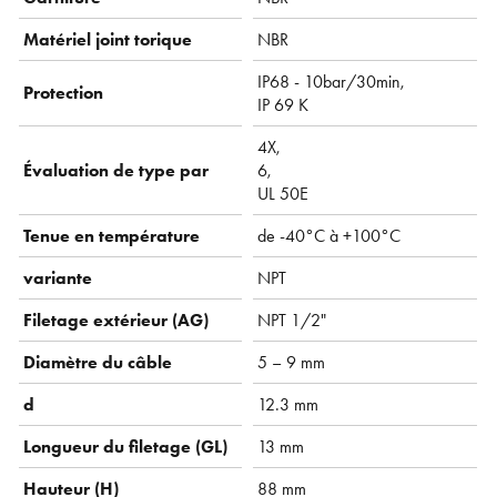
Matériel joint torique
NBR
IP68 - 10bar/30min,
Protection
IP 69 K
4X,
Évaluation de type par
6,
UL 50E
Tenue en température
de -40°C à +100°C
variante
NPT
Filetage extérieur (AG)
NPT 1/2"
Diamètre du câble
5 – 9 mm
d
12.3 mm
Longueur du filetage (GL)
13 mm
Hauteur (H)
88 mm