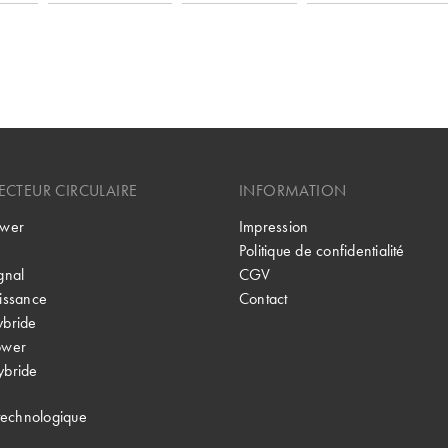
CTEUR CIRCULAIRE
INFORMATION
wer
Impression
Politique de confidentialité
gnal
CGV
issance
Contact
bride
ower
bride
technologique