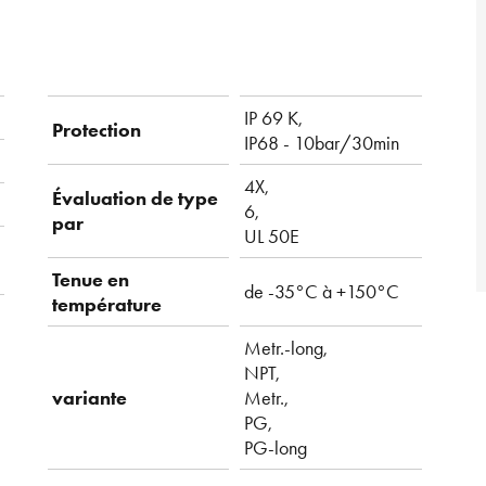
IP 69 K,
Protection
IP68 - 10bar/30min
4X,
Évaluation de type
6,
par
UL 50E
Tenue en
de -35°C à +150°C
température
Metr.-long,
NPT,
variante
Metr.,
PG,
PG-long