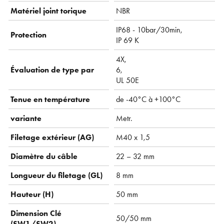
Matériel joint torique
NBR
IP68 - 10bar/30min,
Protection
IP 69 K
4X,
Évaluation de type par
6,
UL 50E
Tenue en température
de -40°C à +100°C
variante
Metr.
Filetage extérieur (AG)
M40 x 1,5
Diamètre du câble
22 – 32 mm
Longueur du filetage (GL)
8 mm
Hauteur (H)
50 mm
Dimension Clé
50/50 mm
(SW1/SW2)