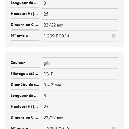
8
25
22/22 mm
1.209.1100.14
gris
PG 11
3 – 7 mm
8
25
22/22 mm
1.209.1100.15