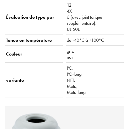
12,
4X,
Évaluation de type par
6 (avec joint torique
supplémentaire),
UL 50E
Tenue en température
de -40°C à +100°C
gris,
Couleur
noir
PG,
PG-long,
variante
NPT,
Metr.,
Metr.-long