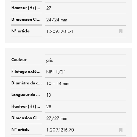
27
24/24 mm
1.209.1201.71
gris
NPT 1/2"
10 – 14 mm
13
28
27/27 mm
1.209.1216.70