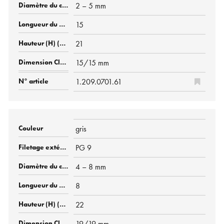
2 – 5 mm
15
21
15/15 mm
1.209.0701.61
gris
PG 9
4 – 8 mm
8
22
19/19 mm