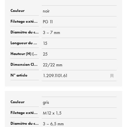
noir
PG 11
3 – 7 mm
15
25
22/22 mm
1.209.1101.61
gris
M12 x 1,5
3 – 6,5 mm