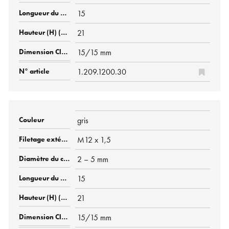
15
21
15/15 mm
1.209.1200.30
gris
M12 x 1,5
2 – 5 mm
15
21
15/15 mm