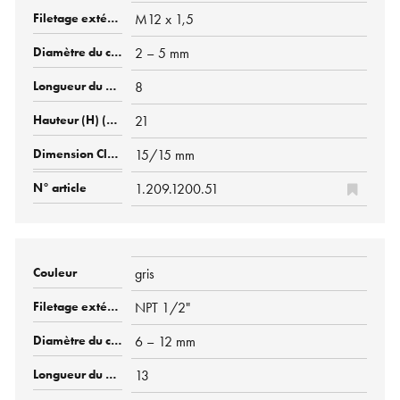
M12 x 1,5
2 – 5 mm
8
21
15/15 mm
1.209.1200.51
gris
NPT 1/2"
6 – 12 mm
13