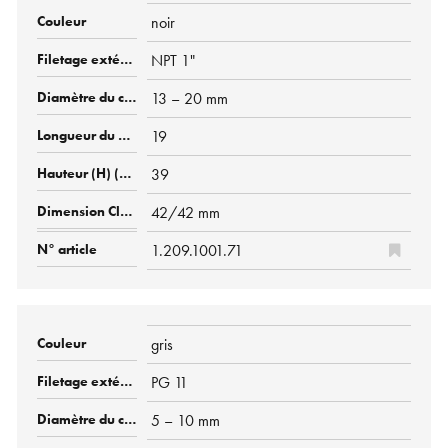
noir
NPT 1"
13 – 20 mm
19
39
42/42 mm
1.209.1001.71
gris
PG 11
5 – 10 mm