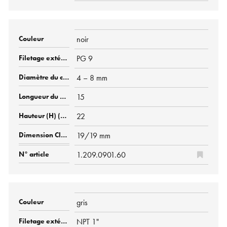
noir
PG 9
4 – 8 mm
15
22
19/19 mm
1.209.0901.60
gris
NPT 1"