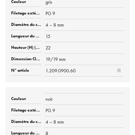
gris
PG 9
4 – 8 mm
15
22
19/19 mm
1.209.0900.60
noir
PG 9
4 – 8 mm
8