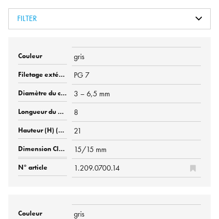
FILTER
gris
PG 7
3 – 6,5 mm
8
21
15/15 mm
1.209.0700.14
gris