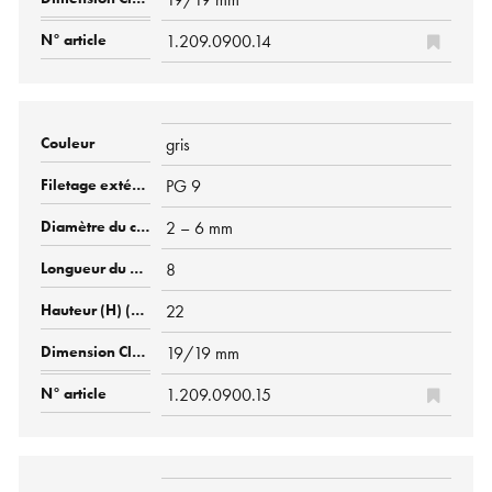
1.209.0900.14
gris
PG 9
2 – 6 mm
8
22
19/19 mm
1.209.0900.15