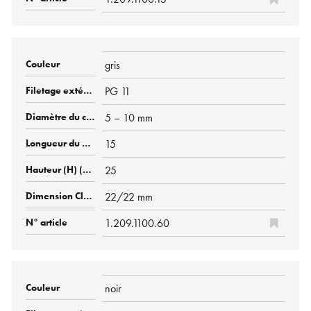
gris
PG 11
5 – 10 mm
15
25
22/22 mm
1.209.1100.60
noir