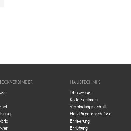
TECKVERBINDER
HAUSTECHNIK
wer
Trinkwasser
Koffersortiment
gnal
Verbindungstechnik
stung
Heizkörperanschlüsse
brid
Entleerung
ower
Entlüftung