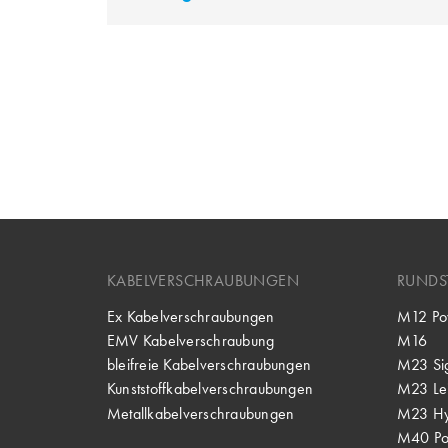
KABELVERSCHRAUBUNGEN
RUNDS
Ex Kabelverschraubungen
M12 Po
EMV Kabelverschraubung
M16
bleifreie Kabelverschraubungen
M23 Si
Kunststoffkabelverschraubungen
M23 Lei
Metallkabelverschraubungen
M23 Hy
M40 P