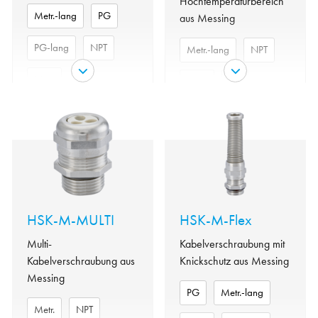
Hochtemperaturbereich
Metr.-lang
PG
aus Messing
PG-lang
NPT
Metr.-lang
NPT
Metr.
Metr.
PG
PG-lang
Formdichtung
NBR
Polyamid
Formdichtung
FKM
Klemmeinsatz
V0 nach
UL94
Klemmeinsatz
PVDF
Messing
Messing
vernickelt,
Material
vernickelt
HSK-M-MULTI
HSK-M-Flex
Material
Messing
vernickelt
Material
Multi-
Kabelverschraubung mit
(bleifrei)
FKM
O-Ring
Kabelverschraubung aus
Knickschutz aus Messing
Material
Messing
NBR
IP 69 K,
O-Ring
Schutzart
IP68 -
PG
Metr.-lang
10bar/30min
IP 69 K,
Metr.
NPT