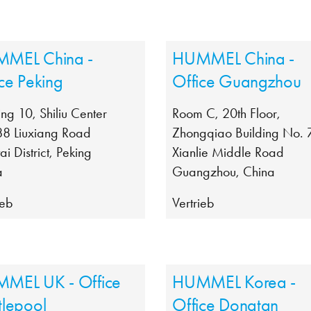
MEL China -
HUMMEL China -
ce Peking
Office Guangzhou
ing 10, Shiliu Center
Room C, 20th Floor,
88 Liuxiang Road
Zhongqiao Building No. 
ai District, Peking
Xianlie Middle Road
a
Guangzhou, China
ieb
Vertrieb
MEL UK - Office
HUMMEL Korea -
tlepool
Office Dongtan