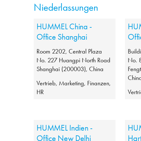
Niederlassungen
HUMMEL China -
HUM
Office Shanghai
Offi
Room 2202, Central Plaza
Build
No. 227 Huangpi North Road
No. 
Shanghai (200003), China
Fengt
Chin
Vertrieb, Marketing, Finanzen,
HR
Vertr
HUMMEL Indien -
HUM
Office New Delhi
Har