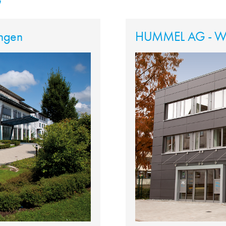
G
ngen
HUMMEL AG - Wa