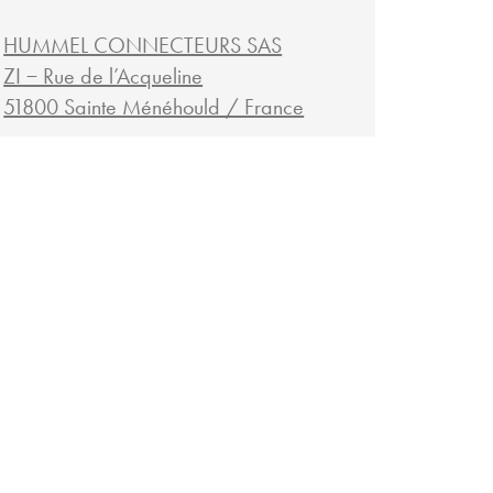
HUMMEL CONNECTEURS SAS
ZI − Rue de l’Acqueline
51800 Sainte Ménéhould / France