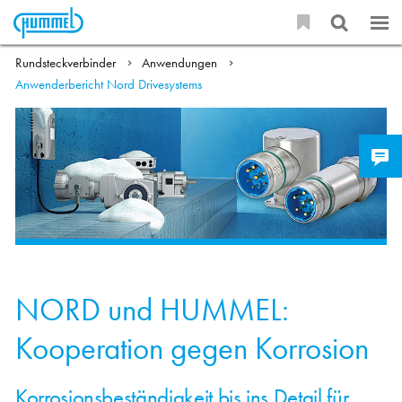
Rundsteckverbinder
Anwendungen
Anwenderbericht Nord Drivesystems
NORD und HUMMEL:
Kooperation gegen Korrosion
Korrosionsbeständigkeit bis ins Detail für