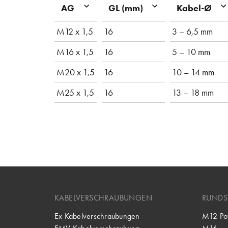
AG
GL (mm)
Kabel-Ø
M12 x 1,5
16
3 – 6,5 mm
M16 x 1,5
16
5 – 10 mm
M20 x 1,5
16
10 – 14 mm
M25 x 1,5
16
13 – 18 mm
KABELVERSCHRAUBUNGEN
RUNDS
Ex Kabelverschraubungen
M12 Po