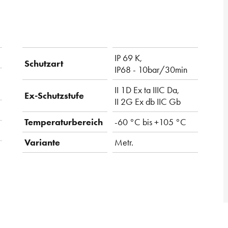
IP 69 K,
Schutzart
IP68 - 10bar/30min
II 1D Ex ta IIIC Da,
Ex-Schutzstufe
II 2G Ex db IIC Gb
Temperaturbereich
-60 °C bis +105 °C
Variante
Metr.