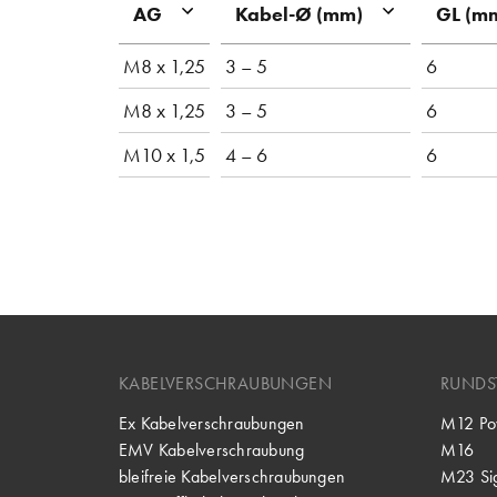
AG
Kabel-Ø (mm)
GL (m
M8 x 1,25
3 – 5
6
M8 x 1,25
3 – 5
6
M10 x 1,5
4 – 6
6
KABELVERSCHRAUBUNGEN
RUNDS
Ex Kabelverschraubungen
M12 Po
EMV Kabelverschraubung
M16
bleifreie Kabelverschraubungen
M23 Si