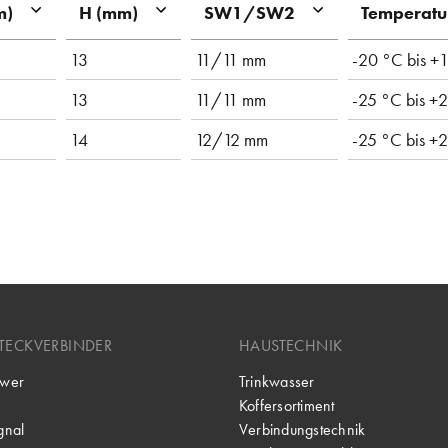
m)
H (mm)
SW1/SW2
Temperatu
13
11/11 mm
-20 °C bis +
13
11/11 mm
-25 °C bis +
14
12/12 mm
-25 °C bis +
TECKVERBINDER
HAUSTECHNIK
wer
Trinkwasser
Koffersortiment
gnal
Verbindungstechnik