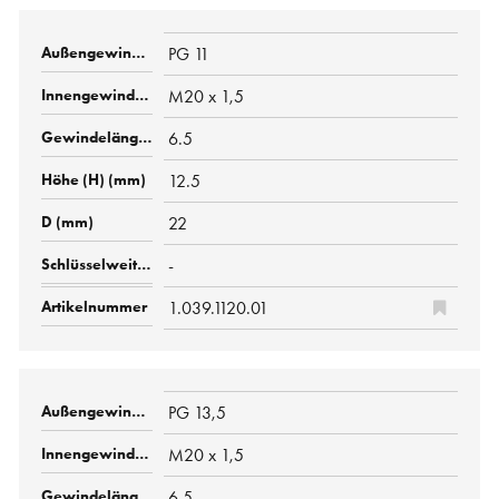
PG 11
M20 x 1,5
6.5
12.5
22
-
1.039.1120.01
PG 13,5
M20 x 1,5
6.5