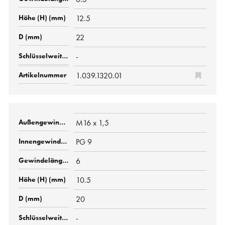
12.5
22
-
1.039.1320.01
M16 x 1,5
PG 9
6
10.5
20
-