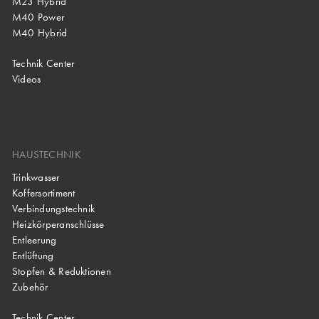
M23 Hybrid
M40 Power
M40 Hybrid
Technik Center
Videos
HAUSTECHNIK
Trinkwasser
Koffersortiment
Verbindungstechnik
Heizkörperanschlüsse
Entleerung
Entlüftung
Stopfen & Reduktionen
Zubehör
Technik Center