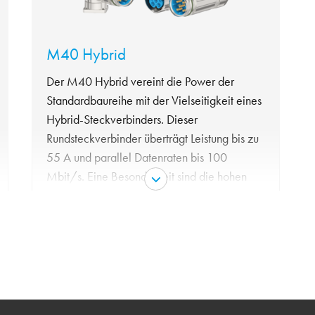
M40 Hybrid
Der M40 Hybrid vereint die Power der
Standardbaureihe mit der Vielseitigkeit eines
Hybrid-Steckverbinders. Dieser
Rundsteckverbinder überträgt Leistung bis zu
55 A und parallel Datenraten bis 100
Mbit/s. Eine Besonderheit sind die hohen
elektrischen Kennwerte der zusätzlichen
Signalkontakte A/B. Sie ermöglichen
Anwendern in der Servo-Technik
Übertra¬gungswerte von bis zu 300 V/7 A
für Bremsen.