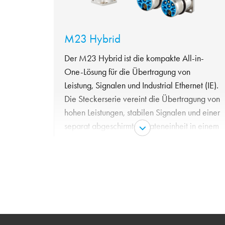
M23 Hybrid
Der M23 Hybrid ist die kompakte All-in-
One-Lösung für die Übertragung von
Leistung, Signalen und Industrial Ethernet (IE).
Die Steckerserie vereint die Übertragung von
hohen Leistungen, stabilen Signalen und einer
separat abgeschirmten Dateneinheit in einem
Gehäuse. Sowohl AC (Typ 1) als auch DC
(Typ 2) Polbilder sind erhältlich.