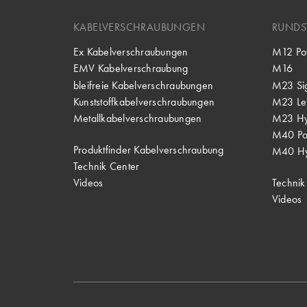
KABELVERSCHRAUBUNGEN
RUNDS
Ex Kabelverschraubungen
M12 Po
EMV Kabelverschraubung
M16
bleifreie Kabelverschraubungen
M23 Si
Kunststoffkabelverschraubungen
M23 Lei
Metallkabelverschraubungen
M23 Hy
M40 P
Produktfinder Kabelverschraubung
M40 Hy
Technik Center
Videos
Technik
Videos