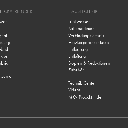
TECKVERBINDER
HAUSTECHNIK
wer
Trinkwasser
Koffersortiment
gnal
Verbindungstechnik
stung
Heizkörperanschlüsse
brid
Entleerung
ower
Entlüftung
brid
Stopfen & Reduktionen
Zubehör
 Center
Technik Center
Videos
MKV Produktfinder