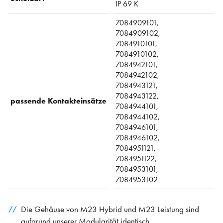
IP 69 K
7084909101,
7084909102,
7084910101,
7084910102,
7084942101,
7084942102,
7084943121,
7084943122,
passende Kontakteinsätze
7084944101,
7084944102,
7084946101,
7084946102,
7084951121,
7084951122,
7084953101,
7084953102
Die Gehäuse von M23 Hybrid und M23 Leistung sind
aufgrund unserer Modularität identisch.