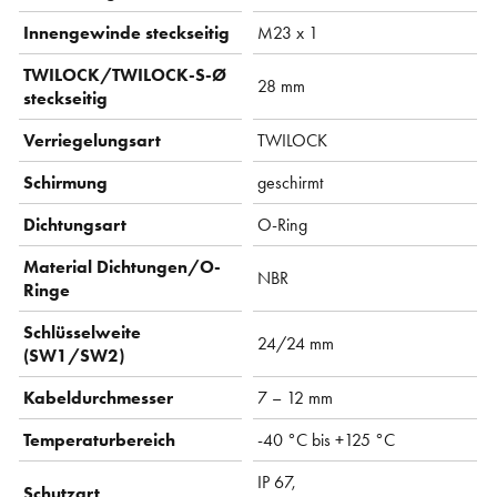
Innengewinde steckseitig
M23 x 1
TWILOCK/TWILOCK-S-Ø
28 mm
steckseitig
Verriegelungsart
TWILOCK
Schirmung
geschirmt
Dichtungsart
O-Ring
Material Dichtungen/O-
NBR
Ringe
Schlüsselweite
24/24 mm
(SW1/SW2)
Kabeldurchmesser
7 – 12 mm
Temperaturbereich
-40 °C bis +125 °C
IP 67,
Schutzart