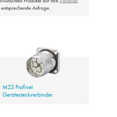
ewünschten Produkte auf Ihre
Merkliste
e entsprechende Anfrage.
M23 Profinet
Gerätesteckverbinder