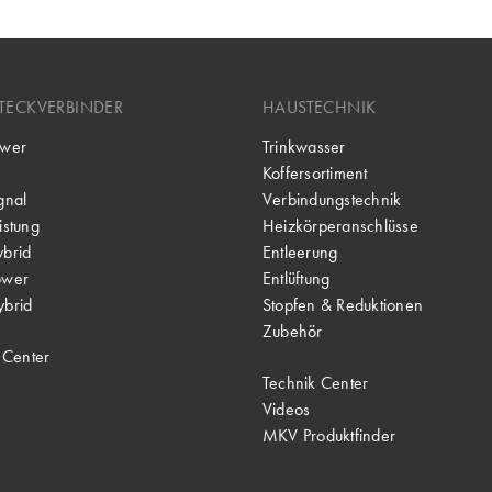
TECKVERBINDER
HAUSTECHNIK
wer
Trinkwasser
Koffersortiment
gnal
Verbindungstechnik
stung
Heizkörperanschlüsse
brid
Entleerung
ower
Entlüftung
brid
Stopfen & Reduktionen
Zubehör
 Center
Technik Center
Videos
MKV Produktfinder