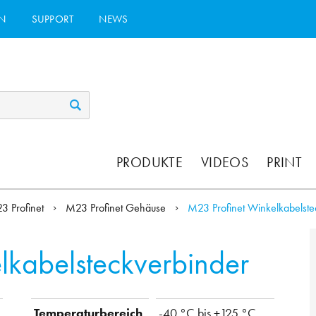
N
SUPPORT
NEWS
PRODUKTE
VIDEOS
PRINT
3 Profinet
M23 Profinet Gehäuse
M23 Profinet Winkelkabelste
lkabelsteckverbinder
Temperaturbereich
-40 °C bis +125 °C