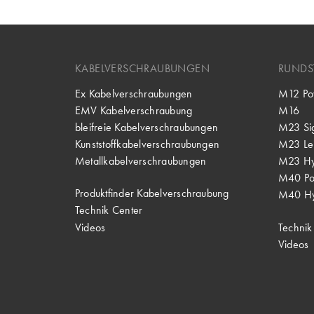
KABELVERSCHRAUBUNGEN
RUNDS
Ex Kabelverschraubungen
M12 Po
EMV Kabelverschraubung
M16
bleifreie Kabelverschraubungen
M23 Si
Kunststoffkabelverschraubungen
M23 Lei
Metallkabelverschraubungen
M23 Hy
M40 P
Produktfinder Kabelverschraubung
M40 Hy
Technik Center
Videos
Technik
Videos