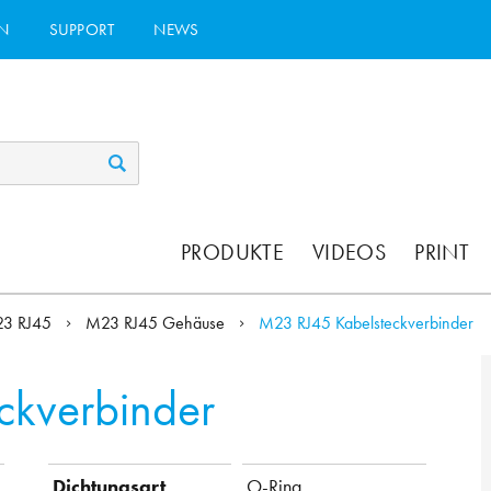
N
SUPPORT
NEWS
PRODUKTE
VIDEOS
PRINT
3 RJ45
M23 RJ45 Gehäuse
M23 RJ45 Kabelsteckverbinder
ckverbinder
Dichtungsart
O-Ring