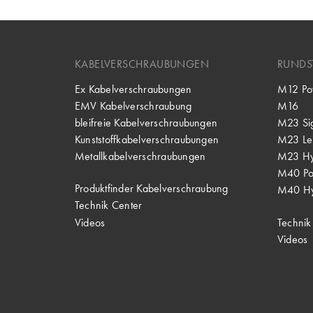
KABELVERSCHRAUBUNGEN
RUNDS
Ex Kabelverschraubungen
M12 Po
EMV Kabelverschraubung
M16
bleifreie Kabelverschraubungen
M23 Si
Kunststoffkabelverschraubungen
M23 Lei
Metallkabelverschraubungen
M23 Hy
M40 P
Produktfinder Kabelverschraubung
M40 Hy
Technik Center
Videos
Technik
Videos