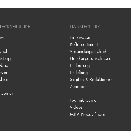
TECKVERBINDER
HAUSTECHNIK
wer
Trinkwasser
Koffersortiment
gnal
Verbindungstechnik
stung
Heizkörperanschlüsse
brid
Entleerung
ower
Entlüftung
brid
Stopfen & Reduktionen
Zubehör
 Center
Technik Center
Videos
MKV Produktfinder