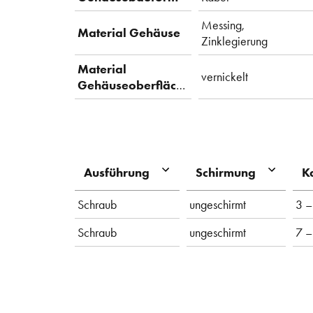
Messing,
Material Gehäuse
Zinklegierung
Material
vernickelt
Gehäuseoberfläche
Ausführung
Schirmung
K
Schraub
ungeschirmt
3 –
Schraub
ungeschirmt
7 –