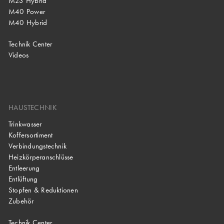
M23 Hybrid
M40 Power
M40 Hybrid
Technik Center
Videos
HAUSTECHNIK
Trinkwasser
Koffersortiment
Verbindungstechnik
Heizkörperanschlüsse
Entleerung
Entlüftung
Stopfen & Reduktionen
Zubehör
Technik Center