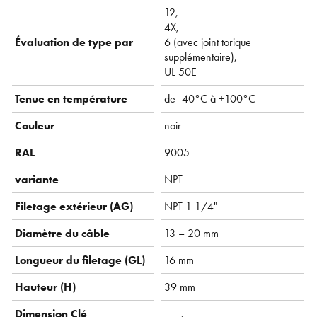
12,
4X,
Évaluation de type par
6 (avec joint torique
supplémentaire),
UL 50E
Tenue en température
de -40°C à +100°C
Couleur
noir
RAL
9005
variante
NPT
Filetage extérieur (AG)
NPT 1 1/4"
Diamètre du câble
13 – 20 mm
Longueur du filetage (GL)
16 mm
Hauteur (H)
39 mm
Dimension Clé