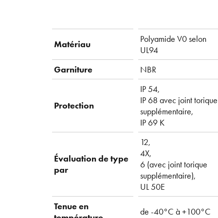
Polyamide V0 selon
Matériau
UL94
Garniture
NBR
IP 54,
IP 68 avec joint torique
Protection
supplémentaire,
IP 69 K
12,
4X,
Évaluation de type
6 (avec joint torique
par
supplémentaire),
UL 50E
Tenue en
de -40°C à +100°C
température