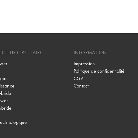
CTEUR CIRCULAIRE
INFORMATION
wer
Impression
Politique de confidentialité
gnal
CGV
issance
Contact
bride
ower
bride
technologique