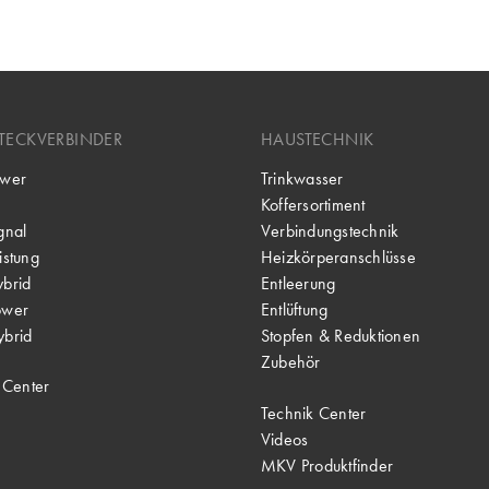
TECKVERBINDER
HAUSTECHNIK
wer
Trinkwasser
Koffersortiment
gnal
Verbindungstechnik
stung
Heizkörperanschlüsse
brid
Entleerung
ower
Entlüftung
brid
Stopfen & Reduktionen
Zubehör
 Center
Technik Center
Videos
MKV Produktfinder