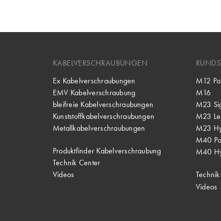
KABELVERSCHRAUBUNGEN
RUNDS
Ex Kabelverschraubungen
M12 Po
EMV Kabelverschraubung
M16
bleifreie Kabelverschraubungen
M23 Si
Kunststoffkabelverschraubungen
M23 Lei
Metallkabelverschraubungen
M23 Hy
M40 P
Produktfinder Kabelverschraubung
M40 Hy
Technik Center
Videos
Technik
Videos