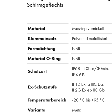
Schirmgeflechts
Material
Messing vernickelt
Klemmeinsatz
Polyamid metallisiert
Formdichtung
NBR
Material O-Ring
NBR
IP68 - 10bar/30min,
Schutzart
IP 69 K
II 1D Ex ta IIIC Da,
Ex-Schutzstufe
II 2G Ex eb IIC Gb
Temperaturbereich
-20 °C bis +95 °C
Variante
Metr.