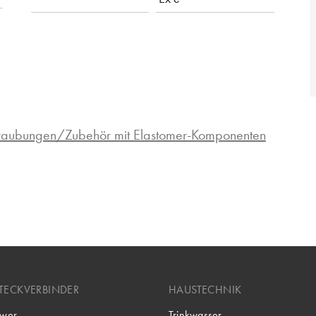
hraubungen/Zubehör mit Elastomer-Komponenten
TECKVERBINDER
HAUSTECHNIK
wer
Trinkwasser