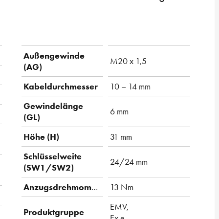
Außengewinde
M20 x 1,5
(AG)
Kabeldurchmesser
10 – 14 mm
Gewindelänge
6 mm
(GL)
Höhe (H)
31 mm
Schlüsselweite
24/24 mm
(SW1/SW2)
Anzugsdrehmoment
13 Nm
EMV,
Produktgruppe
Ex e