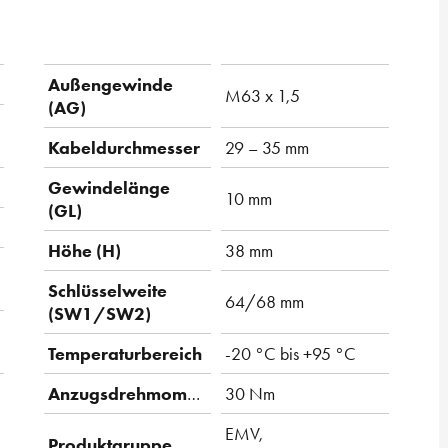
Außengewinde
M63 x 1,5
(AG)
Kabeldurchmesser
29 – 35 mm
Gewindelänge
10 mm
(GL)
Höhe (H)
38 mm
Schlüsselweite
64/68 mm
(SW1/SW2)
Temperaturbereich
-20 °C bis +95 °C
Anzugsdrehmoment
30 Nm
EMV,
Produktgruppe