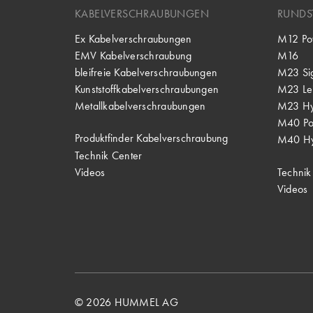
KABELVERSCHRAUBUNGEN
RUNDS
Ex Kabelverschraubungen
M12 Po
EMV Kabelverschraubung
M16
bleifreie Kabelverschraubungen
M23 Si
Kunststoffkabelverschraubungen
M23 Lei
Metallkabelverschraubungen
M23 Hy
M40 P
Produktfinder Kabelverschraubung
M40 Hy
Technik Center
Videos
Technik
Videos
© 2026 HUMMEL AG