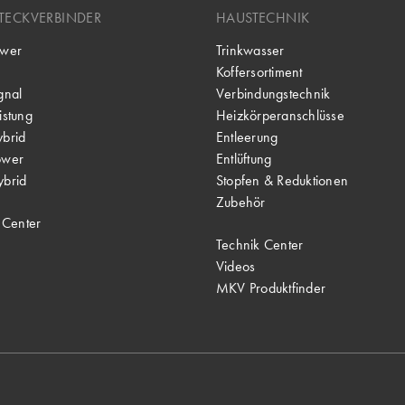
TECKVERBINDER
HAUSTECHNIK
wer
Trinkwasser
Koffersortiment
gnal
Verbindungstechnik
stung
Heizkörperanschlüsse
brid
Entleerung
ower
Entlüftung
brid
Stopfen & Reduktionen
Zubehör
 Center
Technik Center
Videos
MKV Produktfinder