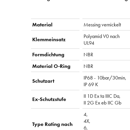
Material
Messing vernickelt
Polyamid V0 nach
Klemmeinsatz
UL94
Formdichtung
NBR
Material O-Ring
NBR
IP68 - 10bar/30min,
Schutzart
IP 69 K
II 1D Ex ta IIIC Da,
Ex-Schutzstufe
II 2G Ex eb IIC Gb
4,
4X,
Type Rating nach
6,