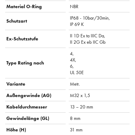
Material O-Ring
NBR
IP68 - 10bar/30min,
Schutzart
IP 69 K
II 1D Ex ta IIIC Da,
Ex-Schutzstufe
II 2G Ex eb IIC Gb
4,
4X,
Type Rating nach
6,
UL 50E
Variante
Metr.
Außengewinde (AG)
M32 x 1,5
Kabeldurchmesser
13 – 20 mm
Gewindelänge (GL)
8 mm
Höhe (H)
31 mm