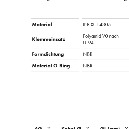
Material
INOX 1.4305
Polyamid V0 nach
Klemmeinsatz
UL94
Formdichtung
NBR
Material O-Ring
NBR
AG
Kabel-Ø
GL (mm)