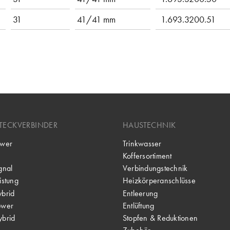
31
41/41 mm
1.693.3200.51
TECKVERBINDER
HAUSTECHNIK
wer
Trinkwasser
Koffersortiment
gnal
Verbindungstechnik
stung
Heizkörperanschlüsse
brid
Entleerung
ower
Entlüftung
brid
Stopfen & Reduktionen