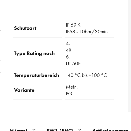
IP 69 K,
Schutzart
IP68 - 10bar/30min
4,
4X,
Type Rating nach
6,
UL 50E
Temperaturbereich
-40 °C bis +100 °C
Metr.,
Variante
PG
Artikelnummer
H (mm)
SW1/SW2