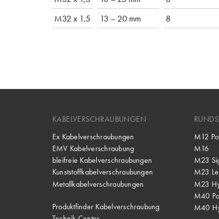
M32 x 1,5
13 – 20 mm
8
KABELVERSCHRAUBUNGEN
RUNDS
Ex Kabelverschraubungen
M12 Po
EMV Kabelverschraubung
M16
bleifreie Kabelverschraubungen
M23 Si
Kunststoffkabelverschraubungen
M23 Lei
Metallkabelverschraubungen
M23 Hy
M40 P
Produktfinder Kabelverschraubung
M40 Hy
Technik Center