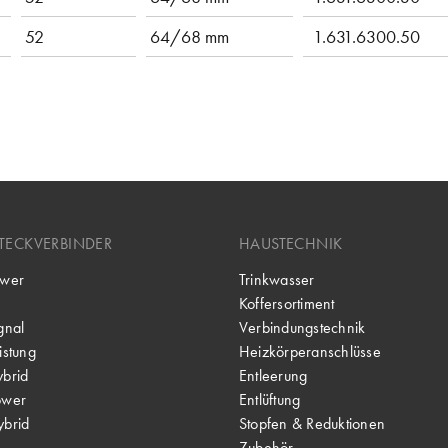
52
64/68 mm
1.631.6300.50
TECKVERBINDER
HAUSTECHNIK
wer
Trinkwasser
Koffersortiment
gnal
Verbindungstechnik
stung
Heizkörperanschlüsse
brid
Entleerung
ower
Entlüftung
brid
Stopfen & Reduktionen
Zubehör