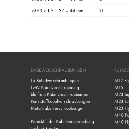
M63 x 1,5
37 – 44 mm
10
KABELVERSCHRAUBUNGEN
RUNDS
Ex Kabelverschraubungen
M12 Po
EMV Kabelverschraubung
M16
bleifreie Kabelverschraubungen
M23 Si
Kunststoffkabelverschraubungen
M23 Lei
Metallkabelverschraubungen
M23 Hy
M40 P
Produktfinder Kabelverschraubung
M40 Hy
Technik Center