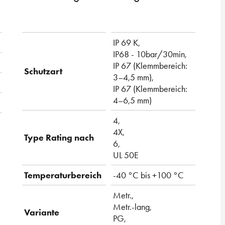
IP 69 K,
IP68 - 10bar/30min,
IP 67 (Klemmbereich:
Schutzart
3–4,5 mm),
IP 67 (Klemmbereich:
4–6,5 mm)
4,
4X,
Type Rating nach
6,
UL 50E
Temperaturbereich
-40 °C bis +100 °C
Metr.,
Metr.-lang,
Variante
PG,