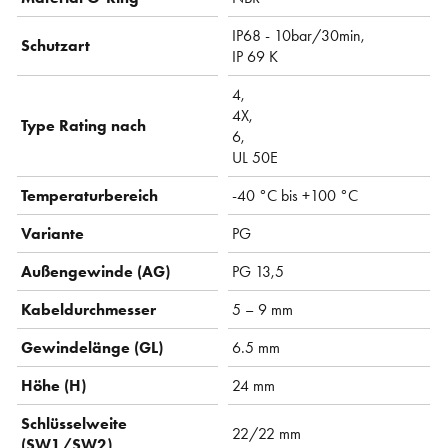
IP68 - 10bar/30min,
Schutzart
IP 69 K
4,
4X,
Type Rating nach
6,
UL 50E
Temperaturbereich
-40 °C bis +100 °C
Variante
PG
Außengewinde (AG)
PG 13,5
Kabeldurchmesser
5 – 9 mm
Gewindelänge (GL)
6.5 mm
Höhe (H)
24 mm
Schlüsselweite
22/22 mm
(SW1/SW2)