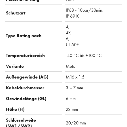
IP68 - 10bar/30min,
Schutzart
IP 69 K
4,
4X,
Type Rating nach
6,
UL 50E
Temperaturbereich
-40 °C bis +100 °C
Variante
Metr.
Außengewinde (AG)
M16 x 1,5
Kabeldurchmesser
3 – 7 mm
Gewindelänge (GL)
6 mm
Höhe (H)
22 mm
Schlüsselweite
20/20 mm
(SW1/SW2)