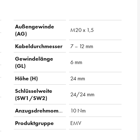
Außengewinde
M20 x 1,5
(AG)
Kabeldurchmesser
7 – 12 mm
Gewindelänge
6 mm
(GL)
Höhe (H)
24 mm
Schlüsselweite
24/24 mm
(SW1/SW2)
Anzugsdrehmoment
10 Nm
Produktgruppe
EMV