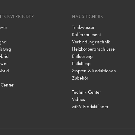
TECKVERBINDER
HAUSTECHNIK
wer
Trinkwasser
Koffersortiment
gnal
Verbindungstechnik
stung
Heizkörperanschlüsse
brid
Entleerung
ower
Entlüftung
brid
Stopfen & Reduktionen
Zubehör
 Center
Technik Center
Videos
MKV Produktfinder