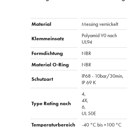
Material
Messing vernickelt
Polyamid V0 nach
Klemmeinsatz
UL94
Formdichtung
NBR
Material O-Ring
NBR
IP68 - 10bar/30min,
Schutzart
IP 69 K
4,
4X,
Type Rating nach
6,
UL 50E
Temperaturbereich
-40 °C bis +100 °C