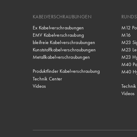
KABELVERSCHRAUBUNGEN
RUNDS
Ex Kabelverschraubungen
M12 Po
EMV Kabelverschraubung
M16
bleifreie Kabelverschraubungen
M23 Si
Kunststoffkabelverschraubungen
M23 Lei
Metallkabelverschraubungen
M23 Hy
M40 P
Produktfinder Kabelverschraubung
M40 Hy
Technik Center
Videos
Technik
Videos