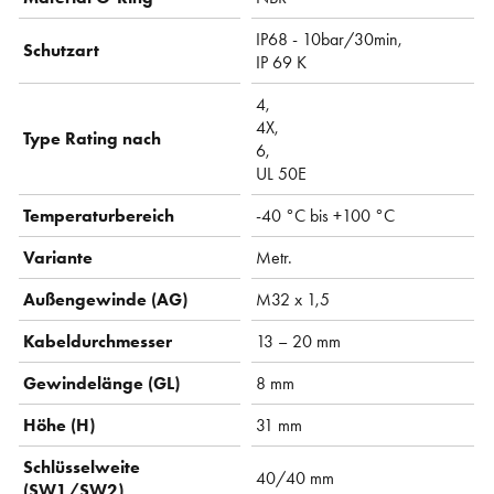
IP68 - 10bar/30min,
Schutzart
IP 69 K
4,
4X,
Type Rating nach
6,
UL 50E
Temperaturbereich
-40 °C bis +100 °C
Variante
Metr.
Außengewinde (AG)
M32 x 1,5
Kabeldurchmesser
13 – 20 mm
Gewindelänge (GL)
8 mm
Höhe (H)
31 mm
Schlüsselweite
40/40 mm
(SW1/SW2)