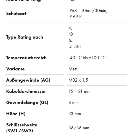
IP68 - 10bar/30min,
Schutzart
IP 69 K
4,
4X,
Type Rating nach
6,
UL 50E
Temperaturbereich
-40 °C bis +100 °C
Variante
Metr.
Außengewinde (AG)
M32 x 1,5
Kabeldurchmesser
15 – 21 mm
Gewindelänge (GL)
8 mm
Höhe (H)
33 mm
Schlüsselweite
36/36 mm
(SW1/SW2)