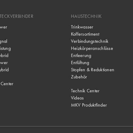
TECKVERBINDER
HAUSTECHNIK
wer
Trinkwasser
Koffersortiment
gnal
Verbindungstechnik
stung
Heizkörperanschlüsse
brid
Entleerung
ower
Entlüftung
brid
Stopfen & Reduktionen
Zubehör
 Center
Technik Center
Videos
MKV Produktfinder