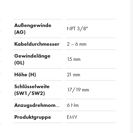
Außengewinde
NPT 3/8"
(AG)
Kabeldurchmesser
2 – 6 mm
Gewindelänge
15 mm
(GL)
Höhe (H)
21 mm
Schlüsselweite
17/19 mm
(SW1/SW2)
Anzugsdrehmoment
6 Nm
Produktgruppe
EMV