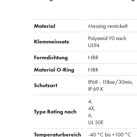
Material
Messing vernickelt
Polyamid V0 nach
Klemmeinsatz
UL94
Formdichtung
NBR
Material O-Ring
NBR
IP68 - 10bar/30min,
Schutzart
IP 69 K
4,
4X,
Type Rating nach
6,
UL 50E
Temperaturbereich
-40 °C bis +100 °C