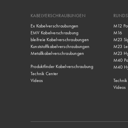
KABELVERSCHRAUBUNGEN
RUNDS
Ex Kabelverschraubungen
M12 Po
EMV Kabelverschraubung
M16
bleifreie Kabelverschraubungen
M23 Si
Kunststoffkabelverschraubungen
M23 Lei
Metallkabelverschraubungen
M23 Hy
M40 P
Produktfinder Kabelverschraubung
M40 Hy
Technik Center
Videos
Technik
Videos