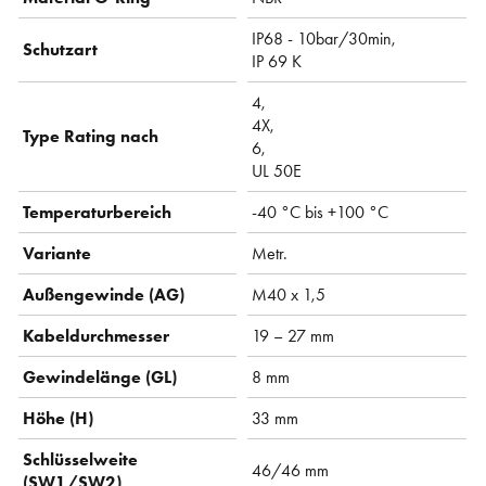
IP68 - 10bar/30min,
Schutzart
IP 69 K
4,
4X,
Type Rating nach
6,
UL 50E
Temperaturbereich
-40 °C bis +100 °C
Variante
Metr.
Außengewinde (AG)
M40 x 1,5
Kabeldurchmesser
19 – 27 mm
Gewindelänge (GL)
8 mm
Höhe (H)
33 mm
Schlüsselweite
46/46 mm
(SW1/SW2)