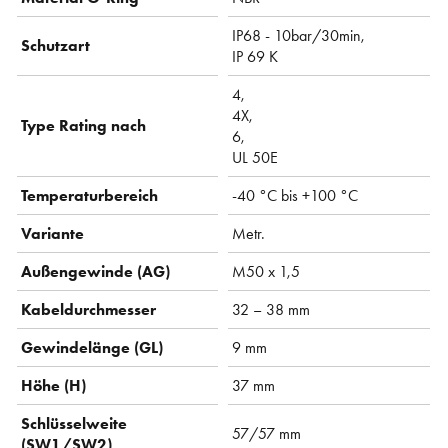
IP68 - 10bar/30min,
Schutzart
IP 69 K
4,
4X,
Type Rating nach
6,
UL 50E
Temperaturbereich
-40 °C bis +100 °C
Variante
Metr.
Außengewinde (AG)
M50 x 1,5
Kabeldurchmesser
32 – 38 mm
Gewindelänge (GL)
9 mm
Höhe (H)
37 mm
Schlüsselweite
57/57 mm
(SW1/SW2)