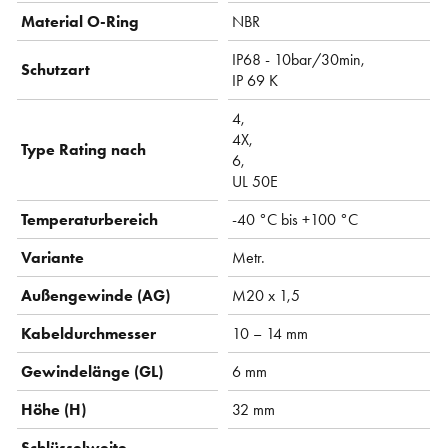
Material O-Ring
NBR
IP68 - 10bar/30min,
Schutzart
IP 69 K
4,
4X,
Type Rating nach
6,
UL 50E
Temperaturbereich
-40 °C bis +100 °C
Variante
Metr.
Außengewinde (AG)
M20 x 1,5
Kabeldurchmesser
10 – 14 mm
Gewindelänge (GL)
6 mm
Höhe (H)
32 mm
Schlüsselweite