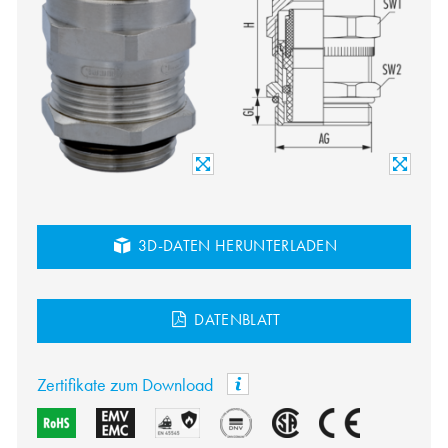
3D-DATEN HERUNTERLADEN
DATENBLATT
Zertifikate zum Download