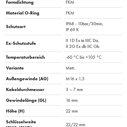
Formdichtung
FKM
Material O-Ring
FKM
IP68 - 10bar/30min,
Schutzart
IP 69 K
II 1D Ex ta IIIC Da,
Ex-Schutzstufe
II 2G Ex db IIC Gb
Temperaturbereich
-60 °C bis +105 °C
Variante
Metr.
Außengewinde (AG)
M16 x 1,5
Kabeldurchmesser
3 – 7 mm
Gewindelänge (GL)
16 mm
Höhe (H)
22 mm
Schlüsselweite
22/22 mm