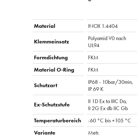
Material
INOX 1.4404
Polyamid V0 nach
Klemmeinsatz
UL94
Formdichtung
FKM
Material O-Ring
FKM
IP68 - 10bar/30min,
Schutzart
IP 69 K
II 1D Ex ta IIIC Da,
Ex-Schutzstufe
II 2G Ex db IIC Gb
Temperaturbereich
-60 °C bis +105 °C
Variante
Metr.