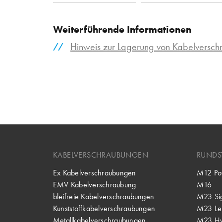
Weiterführende Informationen
Hinweis zur Lagerung von Kabelversc
KABELVERSCHRAUBUNGEN
RUNDS
Ex Kabelverschraubungen
M12 Po
EMV Kabelverschraubung
M16
bleifreie Kabelverschraubungen
M23 Si
Kunststoffkabelverschraubungen
M23 Lei
Metallkabelverschraubungen
M23 Hy