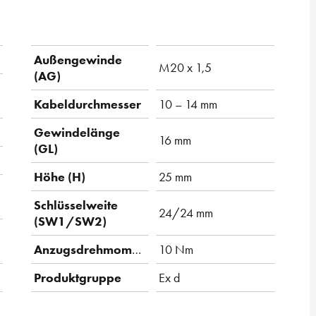
Außengewinde
M20 x 1,5
(AG)
Kabeldurchmesser
10 – 14 mm
Gewindelänge
16 mm
(GL)
Höhe (H)
25 mm
Schlüsselweite
24/24 mm
(SW1/SW2)
Anzugsdrehmoment
10 Nm
Produktgruppe
Ex d