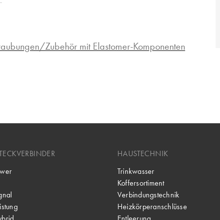
hraubungen/Zubehör mit Elastomer-Komponenten
TECKVERBINDER
HAUSTECHNIK
wer
Trinkwasser
Koffersortiment
gnal
Verbindungstechnik
stung
Heizkörperanschlüsse
brid
Entleerung